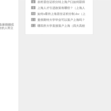
海户口后社保卡需要更换吗）
农村居住证积分转上海户口如何获得
（上海市居住证积分转落户）
上海人才引进政策有哪些？（上海人
才引进的条件是啥）
如何n看待上海居住证积分制.doc（上
海 居住证积分）
曼彻斯特大学毕业可以落户上海吗？
血缘婚姻或
（曼彻斯特大学毕业可以落户上海吗
哪四所大学直接落户上海（四大高校
舍的人而立
现在）
直接落户上海）