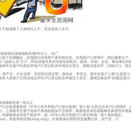
人不知道除了上海积分入户，其实还有人才引
上海基础社保连续购买满4年以上，在广
口是个法律概念，在我国已经有两千多年的历史。在我国户口管理中，把以家庭立户，
在一起的人员”立户，即由业缘关系共同居住在机关、团体、学校、企业、事业单位内
海留学生落户向原住所地户口登记机关申报迁出登记，领取迁移证件，注销户口。然
历史缴费记录，房产证，计生证明，无犯罪记录证明，身份证，学历证。留学生落户上海”以及第十
由本人或者户主持迁移证件向户口登记机关申报迁入登记，缴销迁移证件”的规定进行
保连续购买满一年以上
户口迁移需要按照《中华人民共和国户口登记条例》第十条“公民迁出本户口管辖区，
口。上海留学生落户但由于各地的政策不尽相同，购置新房未必就能够在新房所在地
，依据购房合同及产权证书，按《中华人民共和国户口登记条例》第十条的规定。
 report)，表现考核证明(zhèng míng)，社保参保证明和历史缴费记录，房产证，计