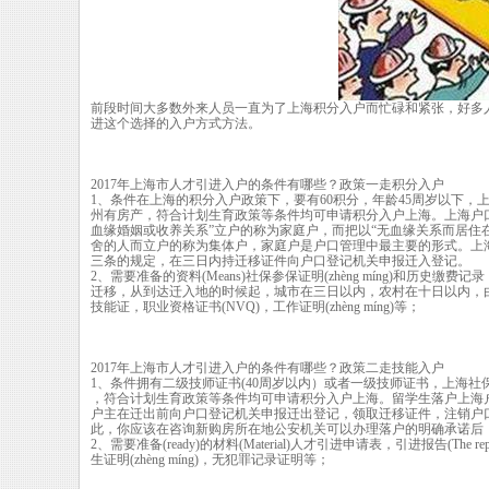
前段时间大多数外来人员一直为了上海积分入户而忙碌和紧张，好多
进这个选择的入户方式方法。
2017年上海市人才引进入户的条件有哪些？政策一走积分入户
1、条件在上海的积分入户政策下，要有60积分，年龄45周岁以下，
州有房产，符合计划生育政策等条件均可申请积分入户上海。上海户
血缘婚姻或收养关系”立户的称为家庭户，而把以“无血缘关系而居住
舍的人而立户的称为集体户，家庭户是户口管理中最主要的形式。上
三条的规定，在三日内持迁移证件向户口登记机关申报迁入登记。
2、需要准备的资料(Means)社保参保证明(zhèng míng)和
迁移，从到达迁入地的时候起，城市在三日以内，农村在十日以内，
技能证，职业资格证书(NVQ)，工作证明(zhèng míng)等；
2017年上海市人才引进入户的条件有哪些？政策二走技能入户
1、条件拥有二级技师证书(40周岁以内）或者一级技师证书，上海社
，符合计划生育政策等条件均可申请积分入户上海。留学生落户上海
户主在迁出前向户口登记机关申报迁出登记，领取迁移证件，注销户
此，你应该在咨询新购房所在地公安机关可以办理落户的明确承诺后
2、需要准备(ready)的材料(Material)人才引进申请表，引进报告(The
生证明(zhèng míng)，无犯罪记录证明等；