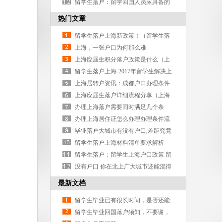
历 无法想象其中艰辛与焦急
留学生落户：留学回国人员应具备的
上海户口申请条件基本要求
热门文章
留学生落户上海新政策！（留学生落
户上海最新政策解读）
上海，一张户口为何那么难
上海应届生积分落户政策是什么（上
海应届生积分落户政策是什么时候）
留学生落户上海-2017年留学生解决上
海户口：回国落户
上海居转户资讯：成都户口办理条件
具备需要多长时间能办好
上海应届生落户详细流程分享（上海
应届生落户流程）
办理上海落户需要同时满足几个条
件？你知道吗？
办理上海居住证怎么办理办理条件流
程程序怎么走
毕业落户大城市有没有户口,差距究竟
有多大
留学生落户上海材料清单要求解析
留学生落户：留学生上海户口政策 留
学生落户上海新政策
没有户口 你在北上广大城市还能混得
下去吗？
最新文档
留学生毕业已有很长时间，是否还能
申请办理上海户口
留学生毕业回国落户须知，不要谢，