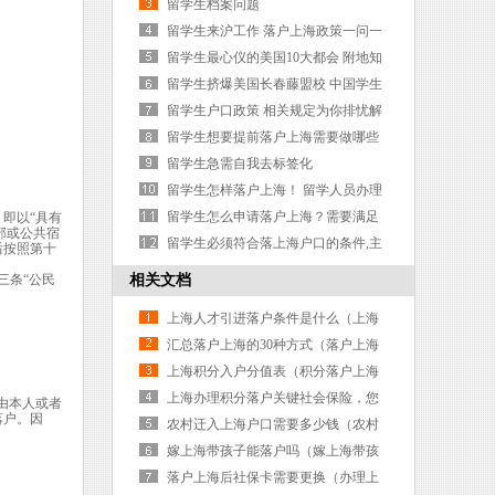
我们外号叫雷锋
留学生档案问题
留学生来沪工作 落户上海政策一问一
答
留学生最心仪的美国10大都会 附地知
名大学推荐
留学生挤爆美国长春藤盟校 中国学生
人数最多
留学生户口政策 相关规定为你排忧解
难
留学生想要提前落户上海需要做哪些
准备？
留学生急需自我去标签化
留学生怎样落户上海！ 留学人员办理
上海户口须知
留学生怎么申请落户上海？需要满足
即以“具有
部或公共宿
什么条件？
留学生必须符合落上海户口的条件,主
后按照第十
要表现在哪几个方面
三条“公民
相关文档
。
上海人才引进落户条件是什么（上海
人才引进落户条件是什么样的）
汇总落户上海的30种方式（落户上海
的三种方案）
上海积分入户分值表（积分落户上海
积分表）
上海办理积分落户关键社会保险，您
由本人或者
落户。因
了解吗？（上海积分落户办理流程）
农村迁入上海户口需要多少钱（农村
迁入上海户口需要多少钱一个月）
嫁上海带孩子能落户吗（嫁上海带孩
子能落户吗现在）
落户上海后社保卡需要更换（办理上