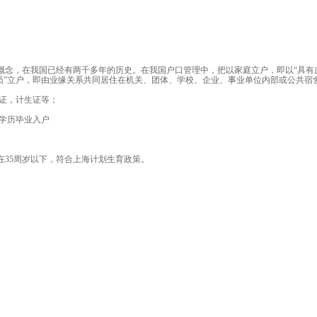
概念，在我国已经有两千多年的历史。在我国户口管理中，把以家庭立户，即以“具有
员”立户，即由业缘关系共同居住在机关、团体、学校、企业、事业单位内部或公共宿
毕业证，计生证等；
e)学历毕业入户
，年龄在35周岁以下，符合上海计划生育政策。