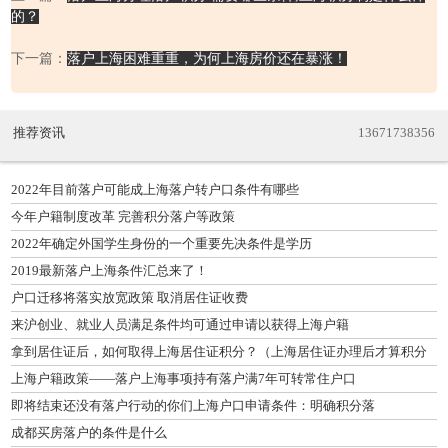
的？
下一篇：
落户上海困难重重，为何上海房价还在暴涨！
推荐资讯
13671738356
2022年目前落户可能成上海落户转户口条件有哪些
今年户籍制度改革 完善积分落户等政策
2022年确定外国学生身份的一个重要先决条件是学历
2019最新落户上海条件汇总来了！
户口迁移将落实放宽政策 取消居住证收费
来沪创业、就业人员满足条件均可通过申请以获得上海户籍
拿到居住证后，如何取得上海居住证积分？（上海居住证办理后才算积分
吗）
上海户籍政策——落户上海事项持有落户满7年可转常住户口
即将结束还没有落户行动的你们上海户口申请条件：明确积分落
成都买房落户的条件是什么