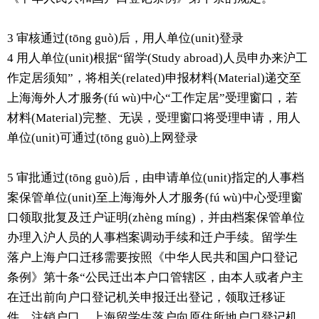
3 审核通过(tōng guò)后，用人单位(unit)登录
4 用人单位(unit)根据“留学(Study abroad)人员申办来沪工
作定居须知”，将相关(related)申报材料(Material)递交至
上海海外人才服务(fú wù)中心“工作定居”受理窗口，若
材料(Material)完整、无误，受理窗口将受理申请，用人
单位(unit)可通过(tōng guò)上网登录
5 审批通过(tōng guò)后，由申请单位(unit)指定的人事档
案保管单位(unit)至上海海外人才服务(fú wù)中心受理窗
口领取批复及迁户证明(zhèng míng)，并由档案保管单位
办理入沪人员的人事档案调动手续和迁户手续。留学生
落户上海户口迁移需要按照《中华人民共和国户口登记
条例》第十条“公民迁出本户口管辖区，由本人或者户主
在迁出前向户口登记机关申报迁出登记，领取迁移证
件，注销户口。上海留学生落户向原住所地户口登记机