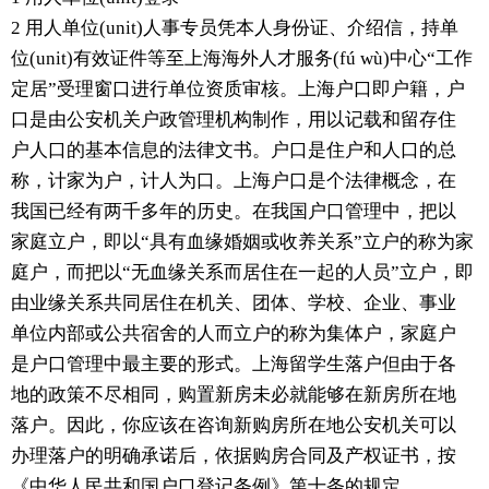
2 用人单位(unit)人事专员凭本人身份证、介绍信，持单
位(unit)有效证件等至上海海外人才服务(fú wù)中心“工作
定居”受理窗口进行单位资质审核。上海户口即户籍，户
口是由公安机关户政管理机构制作，用以记载和留存住
户人口的基本信息的法律文书。户口是住户和人口的总
称，计家为户，计人为口。上海户口是个法律概念，在
我国已经有两千多年的历史。在我国户口管理中，把以
家庭立户，即以“具有血缘婚姻或收养关系”立户的称为家
庭户，而把以“无血缘关系而居住在一起的人员”立户，即
由业缘关系共同居住在机关、团体、学校、企业、事业
单位内部或公共宿舍的人而立户的称为集体户，家庭户
是户口管理中最主要的形式。上海留学生落户但由于各
地的政策不尽相同，购置新房未必就能够在新房所在地
落户。因此，你应该在咨询新购房所在地公安机关可以
办理落户的明确承诺后，依据购房合同及产权证书，按
《中华人民共和国户口登记条例》第十条的规定。