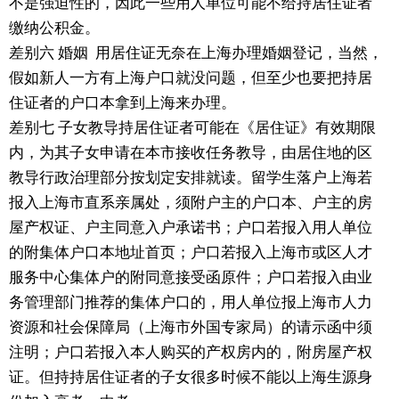
不是强迫性的，因此一些用人单位可能不给持居住证者
缴纳公积金。
差别六 婚姻 用居住证无奈在上海办理婚姻登记，当然，
假如新人一方有上海户口就没问题，但至少也要把持居
住证者的户口本拿到上海来办理。
差别七 子女教导持居住证者可能在《居住证》有效期限
内，为其子女申请在本市接收任务教导，由居住地的区
教导行政治理部分按划定安排就读。留学生落户上海若
报入上海市直系亲属处，须附户主的户口本、户主的房
屋产权证、户主同意入户承诺书；户口若报入用人单位
的附集体户口本地址首页；户口若报入上海市或区人才
服务中心集体户的附同意接受函原件；户口若报入由业
务管理部门推荐的集体户口的，用人单位报上海市人力
资源和社会保障局（上海市外国专家局）的请示函中须
注明；户口若报入本人购买的产权房内的，附房屋产权
证。但持持居住证者的子女很多时候不能以上海生源身