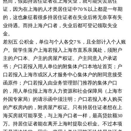
然而，假如持居住证者在上海失业，就可能失去居住
证，因为在上海的人才类居住证中70％以上都是一年期
的，这也象征着很多持居住证者在失业后将无奈享有失
业待遇。而持上海户口者，失业后都可登记领取失业
金。
差别五 公积金，单位与个人各交7％，且全部计入个人账
户。留学生落户上海若报入上海市直系亲属处，须附户
主的户口本、户主的房屋产权证、户主同意入户承诺
书；户口若报入用人单位的附集体户口本地址首页；户
口若报入上海市或区人才服务中心集体户的附同意接受
函原件；户口若报入由业务管理部门推荐的集体户口
的，用人单位报上海市人力资源和社会保障局（上海市
外国专家局）的请示函中须注明；户口若报入本人购买
的产权房内的，附房屋产权证。只有持居住证者想在上
海买房就可能享受，与上海户口者一样，最高贷款额30
万。持居住证者能在离开上海时提取公积金。不过本项