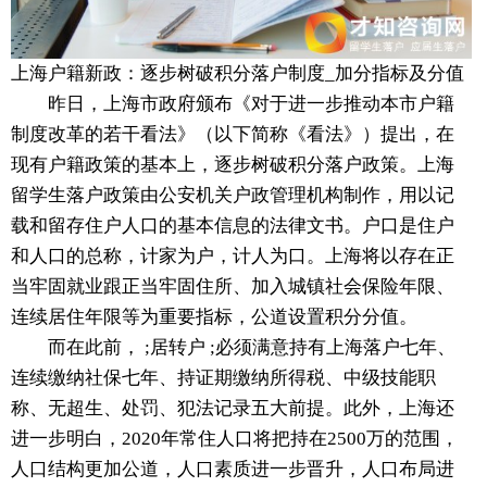
上海户籍新政：逐步树破积分落户制度_加分指标及分值
昨日，上海市政府颁布《对于进一步推动本市户籍
制度改革的若干看法》（以下简称《看法》）提出，在
现有户籍政策的基本上，逐步树破积分落户政策。上海
留学生落户政策由公安机关户政管理机构制作，用以记
载和留存住户人口的基本信息的法律文书。户口是住户
和人口的总称，计家为户，计人为口。上海将以存在正
当牢固就业跟正当牢固住所、加入城镇社会保险年限、
连续居住年限等为重要指标，公道设置积分分值。
而在此前， ;居转户 ;必须满意持有上海落户七年、
连续缴纳社保七年、持证期缴纳所得税、中级技能职
称、无超生、处罚、犯法记录五大前提。此外，上海还
进一步明白，2020年常住人口将把持在2500万的范围，
人口结构更加公道，人口素质进一步晋升，人口布局进