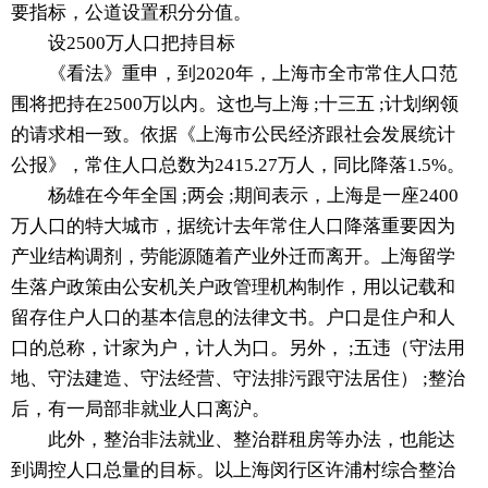
要指标，公道设置积分分值。
设2500万人口把持目标
《看法》重申，到2020年，上海市全市常住人口范
围将把持在2500万以内。这也与上海 ;十三五 ;计划纲领
的请求相一致。依据《上海市公民经济跟社会发展统计
公报》，常住人口总数为2415.27万人，同比降落1.5%。
杨雄在今年全国 ;两会 ;期间表示，上海是一座2400
万人口的特大城市，据统计去年常住人口降落重要因为
产业结构调剂，劳能源随着产业外迁而离开。上海留学
生落户政策由公安机关户政管理机构制作，用以记载和
留存住户人口的基本信息的法律文书。户口是住户和人
口的总称，计家为户，计人为口。另外， ;五违（守法用
地、守法建造、守法经营、守法排污跟守法居住） ;整治
后，有一局部非就业人口离沪。
此外，整治非法就业、整治群租房等办法，也能达
到调控人口总量的目标。以上海闵行区许浦村综合整治