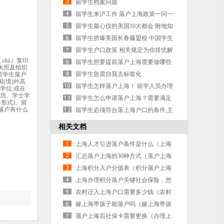
我们外号叫雷锋
留学生档案问题
留学生来沪工作 落户上海政策一问一
答
留学生最心仪的美国10大都会 附地知
名大学推荐
留学生挤爆美国长春藤盟校 中国学生
人数最多
留学生户口政策 相关规定为你排忧解
shū）复印
难
留学生想要提前落户上海需要做哪些
营业执照及组织
准备？
留学生急需自我去标签化
留学生落户
(境)外高
留学生怎样落户上海！ 留学人员办理
学位;或在
学历、学士学
上海户口须知
留学生怎么申请落户上海？需要满足
形式)。留
落户有什么
什么条件？
留学生必须符合落上海户口的条件,主
要表现在哪几个方面
相关文档
上海人才引进落户条件是什么（上海
人才引进落户条件是什么样的）
汇总落户上海的30种方式（落户上海
的三种方案）
上海积分入户分值表（积分落户上海
积分表）
上海办理积分落户关键社会保险，您
了解吗？（上海积分落户办理流程）
农村迁入上海户口需要多少钱（农村
迁入上海户口需要多少钱一个月）
嫁上海带孩子能落户吗（嫁上海带孩
子能落户吗现在）
落户上海后社保卡需要更换（办理上