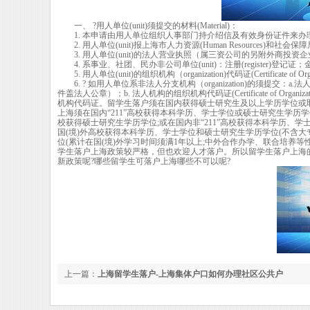
一、 ?用人单位(unit)须提交的材料(Material)：
1. 本申请由用人单位组织人事部门持介绍信及有效身份证件来办理（处理）（留学
2. 用人单位(unit)报上海市人力资源(Human Resources)
3. 用人单位(unit)的法人营业执照（属三资公司的另附外商投资
4. 系事业、社团、民办非公司单位(unit)：注册(register)登记证；金融(f
5. 用人单位(unit)的组织机构（organization)代码证(Certificate of Organ
6. ? 如用人单位系非法人分支机构（organization)的须提交
件盖法人公章）；b. 法人机构的组织机构代码证(Certificate of Or
机构代码证。留学生落户须在国内获得硕士研究生及以上学历学位或取
上海须在国内“211”高校获得本科学历、学士学位或硕士研究生学历学
校获得硕士研究生学历学位;或在国内非“211”高校获得本科学历、学
国(境)外高校获得本科学历、学士学位和硕士研究生学历学位(不含大专
位(累计在国(境)外学习时间须满1年以上;中外合作办学、联合培养等
学生落户上海政策较严格，但也欢迎人才落户。所以留学生落户上海的
新政策呢?哪些留学生可落户上海哪些不可以呢?
上一篇：
上海留学生落户-上海集体户口如何办理社区公共户