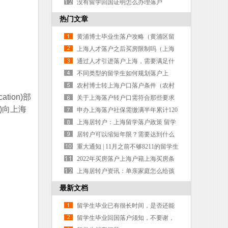
户上海
没有留学回国证明怎么办理落户
热门文章
黄浦博士毕业生落户攻略（黄浦区留
学生落户）
上海人才落户之后买房限制吗（上海
人才落户新政直接）
通过人才引进落户上海，需要满足什
么条件？（人才引进落户上海的条
不同类型的留学生如何规划落户上
件）
海？（上海落户国外大学名单）
农村博士转上海户口落户条件（农村
tion)部
考上博士补助政策）
关于上海落户转户口需符合那些要求
)向上海
申办上海落户社保需缴满半年累计120
分子女可在沪高考
上海居转户：上海留学落户政策 留学
生上海落户
居转户可以缩短年限？需要达到什么
样的要求？
重大通知 | 11月之前不够8211的留学生
有救了！
2022年买房落户上海户籍上海买房条
件新规定 非上海户籍购房者必看
上海居转户资讯：单亲家庭怎么给孩
子上户口？
最新文档
留学生毕业已有很长时间，是否还能
申请办理上海户口
留学生毕业回国落户须知，不要谢，