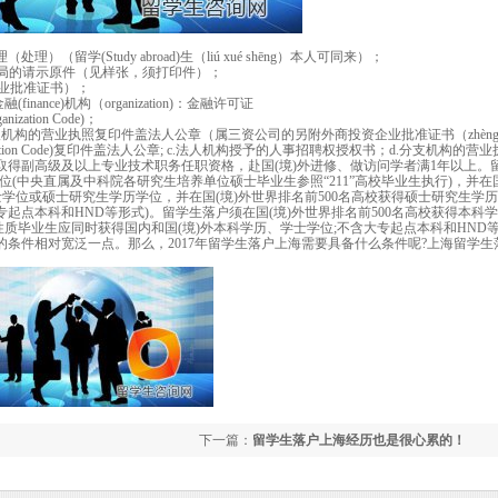
(Study abroad)生（liú xué shēng）本人可同来）；
和社会保障局的请示原件（见样张，须打印件）；
企业批准证书）；
inance)机构（organization)：金融许可证
ization Code)；
：a.法人机构的营业执照复印件盖法人公章（属三资公司的另附外商投资企业批准证书（zhèng 
ganization Code)复印件盖法人公章; c.法人机构授予的人事招聘权授权书；d.分支机构的
得副高级及以上专业技术职务任职资格，赴国(境)外进修、做访问学者满1年以上。
位(中央直属及中科院各研究生培养单位硕士毕业生参照“211”高校毕业生执行)，并在国
士学位或硕士研究生学历学位，并在国(境)外世界排名前500名高校获得硕士研究生学历
起点本科和HND等形式)。留学生落户须在国(境)外世界排名前500名高校获得本科
性质毕业生应同时获得国内和国(境)外本科学历、学士学位;不含大专起点本科和HND等
条件相对宽泛一点。那么，2017年留学生落户上海需要具备什么条件呢?上海留学生
下一篇：
留学生落户上海经历也是很心累的！