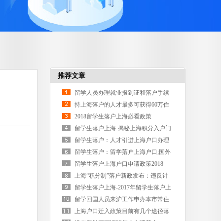
推荐文章
留学人员办理就业报到证和落户手续
常见问题解答
持上海落户的人才最多可获得60万住
房补贴
2018留学生落户上海必看政策
留学生落户上海-揭秘上海积分入户门
槛降低背后的真相
留学生落户：人才引进上海户口办理
诸多需了解的问题_上海人才引进落户
留学生落户：留学落户上海户口;国外
学历认证作用不可小视
留学生落户上海户口申请政策2018
上海“积分制”落户新政发布：违反计
生，积分资格“一票否决”
留学生落户上海-2017年留学生落户上
海流程
留学回国人员来沪工作申办本市常住
户口实施细则》政策问答
上海户口迁入政策目前有几个途径落