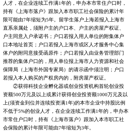
人才，在企业连续工作满1年的，申办本市常住户口时，
持有《上海市落户》跟加入本市职工社会保险的累计年
限可能由7年缩短为5年。留学生落户上海若报入上海市
直系亲属处，须附户主的户口本、户主的房屋产权证、
户主同意入户承诺书；户口若报入用人单位的附集体户
口本地址首页；户口若报入上海市或区人才服务中心集
体户的附同意接受函原件；户口若报入由业务管理部门
推荐的集体户口的，用人单位报上海市人力资源和社会
保障局（上海市外国专家局）的请示函中须注明；户口
若报入本人购买的产权房内的，附房屋产权证。
②获得科技企业孵化器或创业投资机构首轮创业投
资额500万元及以上或累计获得创业投资额1000万元及以
上(须资金到位并连续投资满1年)的本市企业中持股比例
不低于5%的创业人才，在企业连续工作满1年的，申办本
市常住户口时，持有《上海市落户》跟加入本市职工社
会保险的累计年限可能由7年缩短为3年。