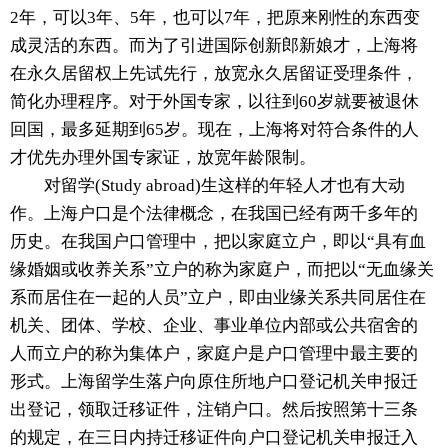
2年，可以3年、5年，也可以7年，把原来刚性的东西变
成灵活的东西。而为了引进国际创新郎新娘才，上海将
在永久居留权上先试先行，放宽永久居留证受理条件，
简化办理程序。对于外国专家，以往到60岁就要被退休
回国，最多延期到65岁。现在，上海将对符合条件的人
才优先办理外国专家证，放宽年龄限制。
对留学(Study abroad)生这样的年轻人才也有大动
作。上海户口是个法律概念，在我国已经有两千多年的
历史。在我国户口管理中，把以家庭立户，即以“具有血
缘婚姻或收养关系”立户的称为家庭户，而把以“无血缘关
系而居住在一起的人员”立户，即由业缘关系共同居住在
机关、团体、学校、企业、事业单位内部或公共宿舍的
人而立户的称为集体户，家庭户是户口管理中最主要的
形式。上海留学生落户向原住所地户口登记机关申报迁
出登记，领取迁移证件，注销户口。然后按照第十三条
的规定，在三日内持迁移证件向户口登记机关申报迁入