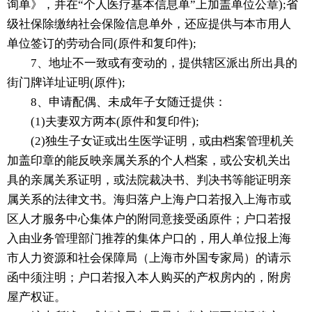
询单》，并在“个人医疗基本信息单”上加盖单位公章);省
级社保除缴纳社会保险信息单外，还应提供与本市用人
单位签订的劳动合同(原件和复印件);
7、地址不一致或有变动的，提供辖区派出所出具的
街门牌详址证明(原件);
8、申请配偶、未成年子女随迁提供：
(1)夫妻双方两本(原件和复印件);
(2)独生子女证或出生医学证明，或由档案管理机关
加盖印章的能反映亲属关系的个人档案，或公安机关出
具的亲属关系证明，或法院裁决书、判决书等能证明亲
属关系的法律文书。海归落户上海户口若报入上海市或
区人才服务中心集体户的附同意接受函原件；户口若报
入由业务管理部门推荐的集体户口的，用人单位报上海
市人力资源和社会保障局（上海市外国专家局）的请示
函中须注明；户口若报入本人购买的产权房内的，附房
屋产权证。