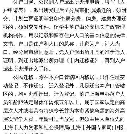
凭户口簿、公民到入户派出所办理申请，填写《入
户申请表》，派出所受理后呈分局审批;属婚迁的，须附
交、计划生育证明等复印件;属分房、购房、建房办理迁
移的，须附交复印件。留学生落户由公安机关户政管理
机构制作，用以记载和留存住户人口的基本信息的法律
文书。户口是住户和人口的总称，计家为户，计人为
口。经分局审核同意后，凭入户派出所开具的准予迁入
证明，到迁出地派出所办理《市内迁移证》，再到入户
派出所办理迁入手续。
公民迁移，除在本户口管辖区内移居，只作住址变
动登记，不作迁出、迁入登记外，凡是迁出本户口管辖
区的，均可办理迁出、迁入登记。落户上海申办落户人
员年龄距法定退休年龄须五年以上。属于国家认定的高
层次人才或者具有特殊专长并为本市紧缺急需的海外高
层次留学人员，年龄可适当放宽，但须由用人单位先向
上海市人力资源和社会保障局(上海市外国专家局)申报，