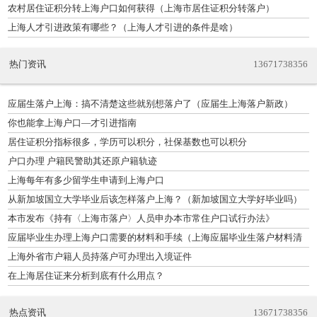
农村居住证积分转上海户口如何获得（上海市居住证积分转落户）
上海人才引进政策有哪些？（上海人才引进的条件是啥）
热门资讯
13671738356
应届生落户上海：搞不清楚这些就别想落户了（应届生上海落户新政）
你也能拿上海户口—才引进指南
居住证积分指标很多，学历可以积分，社保基数也可以积分
户口办理 户籍民警助其还原户籍轨迹
上海每年有多少留学生申请到上海户口
从新加坡国立大学毕业后该怎样落户上海？（新加坡国立大学好毕业吗）
本市发布《持有〈上海市落户〉人员申办本市常住户口试行办法》
应届毕业生办理上海户口需要的材料和手续（上海应届毕业生落户材料清
单）
上海外省市户籍人员持落户可办理出入境证件
在上海居住证来分析到底有什么用点？
热点资讯
13671738356